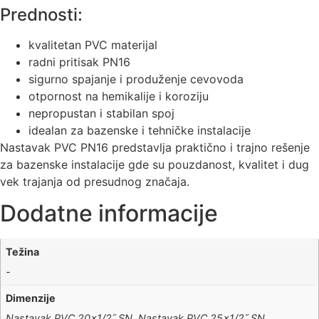
Prednosti:
kvalitetan PVC materijal
radni pritisak PN16
sigurno spajanje i produženje cevovoda
otpornost na hemikalije i koroziju
nepropustan i stabilan spoj
idealan za bazenske i tehničke instalacije
Nastavak PVC PN16 predstavlja praktično i trajno rešenje
za bazenske instalacije gde su pouzdanost, kvalitet i dug
vek trajanja od presudnog značaja.
Dodatne informacije
Težina
-
Dimenzije
Nastavak PVC 20×1/2˝ SN, Nastavak PVC 25×1/2˝ SN,