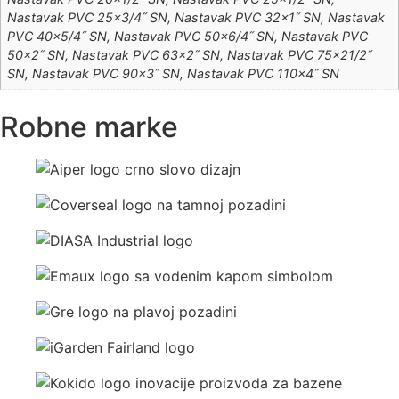
Nastavak PVC 25×3/4˝ SN, Nastavak PVC 32×1˝ SN, Nastavak
PVC 40×5/4˝ SN, Nastavak PVC 50×6/4˝ SN, Nastavak PVC
50×2˝ SN, Nastavak PVC 63×2˝ SN, Nastavak PVC 75×21/2˝
SN, Nastavak PVC 90×3˝ SN, Nastavak PVC 110×4˝ SN
Robne marke