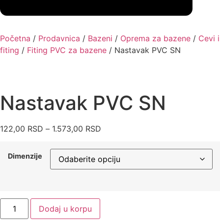
Početna
/
Prodavnica
/
Bazeni
/
Oprema za bazene
/
Cevi i
fiting
/
Fiting PVC za bazene
/ Nastavak PVC SN
Nastavak PVC SN
Raspon
122,00
RSD
–
1.573,00
RSD
cena:
od
Dimenzije
122,00 RSD
do
1.573,00 RSD
Nastavak
Dodaj u korpu
PVC
SN