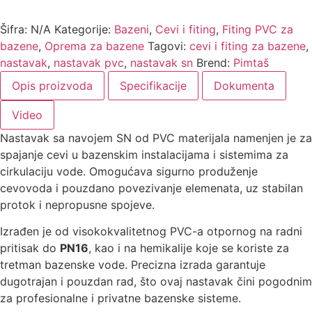
količina
Šifra:
N/A
Kategorije:
Bazeni
,
Cevi i fiting
,
Fiting PVC za
bazene
,
Oprema za bazene
Tagovi:
cevi i fiting za bazene
,
nastavak
,
nastavak pvc
,
nastavak sn
Brend:
Pimtaš
Opis proizvoda
Specifikacije
Dokumenta
Video
Nastavak sa navojem SN od PVC materijala namenjen je za
spajanje cevi u bazenskim instalacijama i sistemima za
cirkulaciju vode. Omogućava sigurno produženje
cevovoda i pouzdano povezivanje elemenata, uz stabilan
protok i nepropusne spojeve.
Izrađen je od visokokvalitetnog PVC-a otpornog na radni
pritisak do
PN16
, kao i na hemikalije koje se koriste za
tretman bazenske vode. Precizna izrada garantuje
dugotrajan i pouzdan rad, što ovaj nastavak čini pogodnim
za profesionalne i privatne bazenske sisteme.