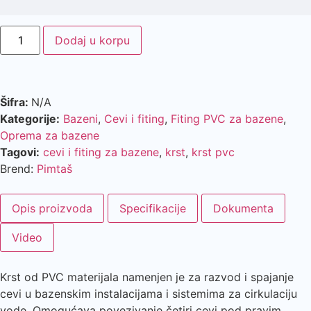
Dodaj u korpu
Šifra:
N/A
Kategorije:
Bazeni
,
Cevi i fiting
,
Fiting PVC za bazene
,
Oprema za bazene
Tagovi:
cevi i fiting za bazene
,
krst
,
krst pvc
Brend:
Pimtaš
Opis proizvoda
Specifikacije
Dokumenta
Video
Krst od PVC materijala namenjen je za razvod i spajanje
cevi u bazenskim instalacijama i sistemima za cirkulaciju
vode. Omogućava povezivanje četiri cevi pod pravim