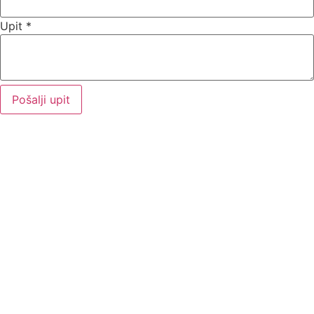
Upit
*
Pošalji upit