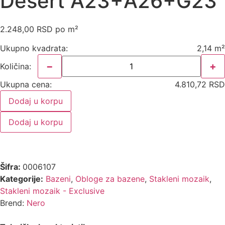
Desert A23+A26+G23
2.248,00
RSD
po m²
Ukupno kvadrata:
2,14 m²
−
+
Količina:
Ukupna cena:
4.810,72 RSD
Dodaj u korpu
Dodaj u korpu
Šifra:
0006107
Kategorije:
Bazeni
,
Obloge za bazene
,
Stakleni mozaik
,
Stakleni mozaik - Exclusive
Brend:
Nero