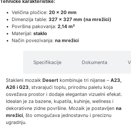
Tehničke karakteristike:
Veličina pločice:
20 × 20 mm
Dimenzija table:
327 × 327 mm (na mrežici)
Površina pakovanja:
2,14 m²
Materijal:
staklo
Način povezivanja:
na mrežici
pis
Specifikacije
Dokumenta
V
izvoda
Stakleni mozaik
Desert
kombinuje tri nijanse –
A23,
A26 i G23
, stvarajući toplu, prirodnu paletu koja
osvežava prostor i dodaje elegantan vizuelni efekat.
Idealan je za bazene, kupatila, kuhinje, wellness i
dekorativne zidne površine. Mozaik je postavljen
na
mrežici
, što omogućava jednostavnu i preciznu
ugradnju.