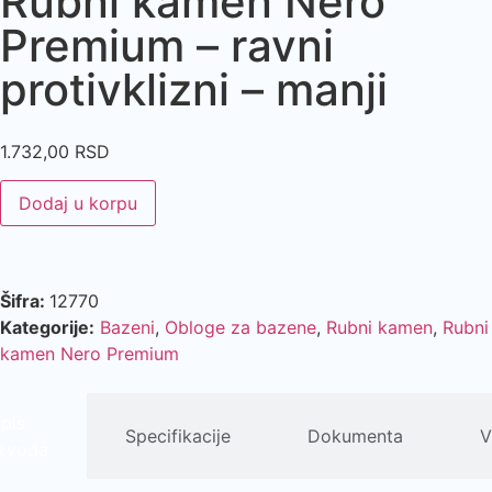
Rubni kamen Nero
Premium – ravni
protivklizni – manji
1.732,00
RSD
Dodaj u korpu
Šifra:
12770
Kategorije:
Bazeni
,
Obloge za bazene
,
Rubni kamen
,
Rubni
kamen Nero Premium
pis
Specifikacije
Dokumenta
V
izvoda