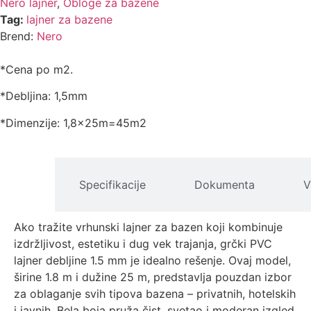
Nero lajner
,
Obloge za bazene
Tag:
lajner za bazene
Brend:
Nero
*Cena po m2.
*Debljina: 1,5mm
*Dimenzije: 1,8x25m=45m2
pis
Specifikacije
Dokumenta
V
izvoda
Ako tražite vrhunski lajner za bazen koji kombinuje
izdržljivost, estetiku i dug vek trajanja, grčki PVC
lajner debljine 1.5 mm je idealno rešenje. Ovaj model,
širine 1.8 m i dužine 25 m, predstavlja pouzdan izbor
za oblaganje svih tipova bazena – privatnih, hotelskih
i javnih. Bela boja pruža čist, svetao i moderan izgled,