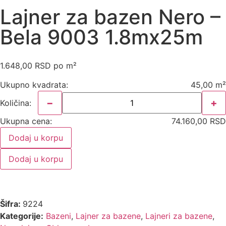
Lajner za bazen Nero –
Bela 9003 1.8mx25m
1.648,00
RSD
po m²
Ukupno kvadrata:
45,00 m²
−
+
Količina:
Ukupna cena:
74.160,00 RSD
Dodaj u korpu
Dodaj u korpu
Šifra:
9224
Kategorije:
Bazeni
,
Lajner za bazene
,
Lajneri za bazene
,