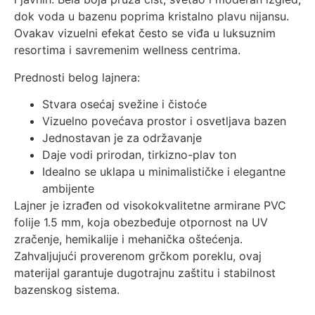
dok voda u bazenu poprima kristalno plavu nijansu.
Ovakav vizuelni efekat često se viđa u luksuznim
resortima i savremenim wellness centrima.
Prednosti belog lajnera:
Stvara osećaj svežine i čistoće
Vizuelno povećava prostor i osvetljava bazen
Jednostavan je za održavanje
Daje vodi prirodan, tirkizno-plav ton
Idealno se uklapa u minimalističke i elegantne
ambijente
Lajner je izrađen od visokokvalitetne armirane PVC
folije 1.5 mm, koja obezbeđuje otpornost na UV
zračenje, hemikalije i mehanička oštećenja.
Zahvaljujući proverenom grčkom poreklu, ovaj
materijal garantuje dugotrajnu zaštitu i stabilnost
bazenskog sistema.