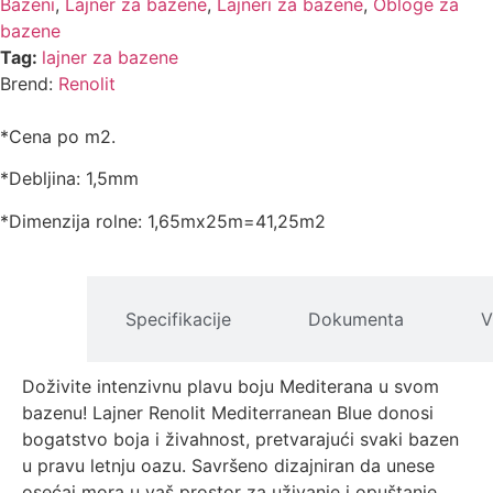
Bazeni
,
Lajner za bazene
,
Lajneri za bazene
,
Obloge za
bazene
Tag:
lajner za bazene
Brend:
Renolit
*Cena po m2.
*Debljina: 1,5mm
*Dimenzija rolne: 1,65mx25m=41,25m2
pis
Specifikacije
Dokumenta
V
izvoda
Doživite intenzivnu plavu boju Mediterana u svom
bazenu! Lajner Renolit Mediterranean Blue donosi
bogatstvo boja i živahnost, pretvarajući svaki bazen
u pravu letnju oazu. Savršeno dizajniran da unese
osećaj mora u vaš prostor za uživanje i opuštanje