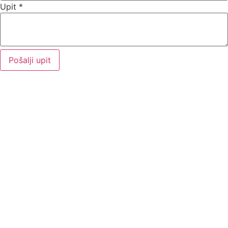
Upit
*
Pošalji upit