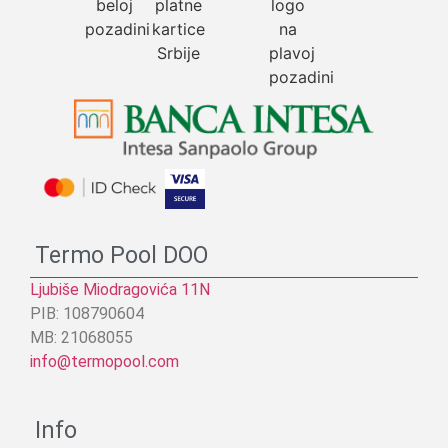
Termo Pool DOO
Ljubiše Miodragovića 11N
PIB: 108790604
MB: 21068055
info@termopool.com
Info