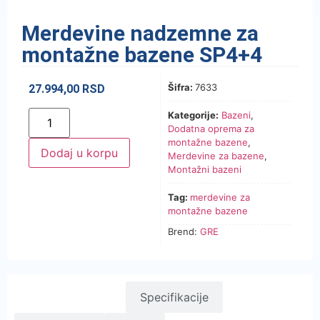
Merdevine nadzemne za
montažne bazene SP4+4
Šifra:
7633
27.994,00
RSD
Kategorije:
Bazeni
,
Dodatna oprema za
montažne bazene
,
Dodaj u korpu
Merdevine za bazene
,
Montažni bazeni
Tag:
merdevine za
montažne bazene
Brend:
GRE
Opis proizvoda
Specifikacije