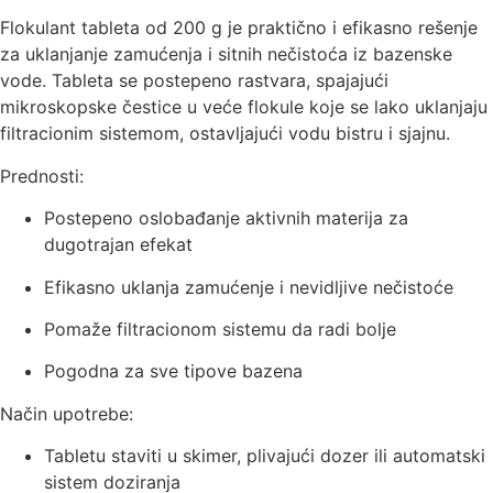
Flokulant tableta od 200 g je praktično i efikasno rešenje
za uklanjanje zamućenja i sitnih nečistoća iz bazenske
vode. Tableta se postepeno rastvara, spajajući
mikroskopske čestice u veće flokule koje se lako uklanjaju
filtracionim sistemom, ostavljajući vodu bistru i sjajnu.
Prednosti:
Postepeno oslobađanje aktivnih materija za
dugotrajan efekat
Efikasno uklanja zamućenje i nevidljive nečistoće
Pomaže filtracionom sistemu da radi bolje
Pogodna za sve tipove bazena
Način upotrebe:
Tabletu staviti u skimer, plivajući dozer ili automatski
sistem doziranja