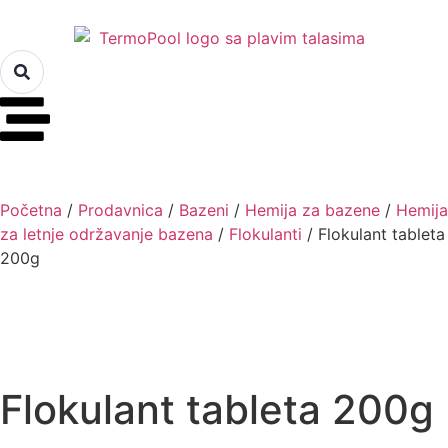
Početna
/
Prodavnica
/
Bazeni
/
Hemija za bazene
/
Hemija
za letnje održavanje bazena
/
Flokulanti
/ Flokulant tableta
200g
Flokulant tableta 200g