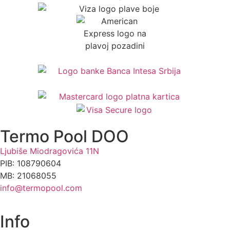
Termo Pool DOO
Ljubiše Miodragovića 11N
PIB: 108790604
MB: 21068055
info@termopool.com
Info